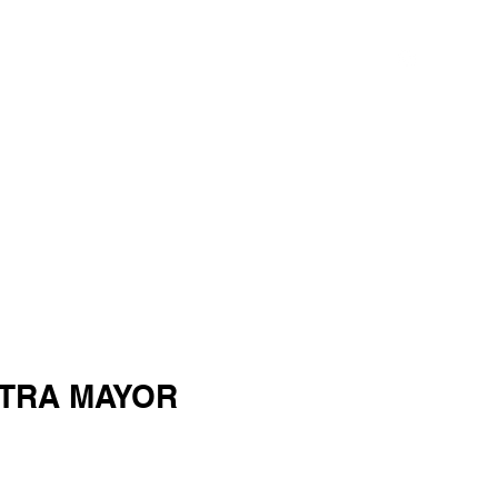
s
Guías
Training Club
About
More
STRA MAYOR